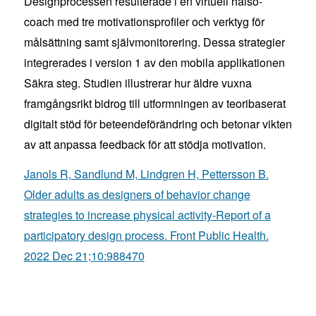
Designprocessen resulterade i en virtuell hälso-
coach med tre motivationsprofiler och verktyg för
målsättning samt självmonitorering. Dessa strategier
integrerades i version 1 av den mobila applikationen
Säkra steg. Studien illustrerar hur äldre vuxna
framgångsrikt bidrog till utformningen av teoribaserat
digitalt stöd för beteendeförändring och betonar vikten
av att anpassa feedback för att stödja motivation.
Janols R, Sandlund M, Lindgren H, Pettersson B.
Older adults as designers of behavior change
strategies to increase physical activity-Report of a
participatory design process. Front Public Health.
2022 Dec
21;10:988470