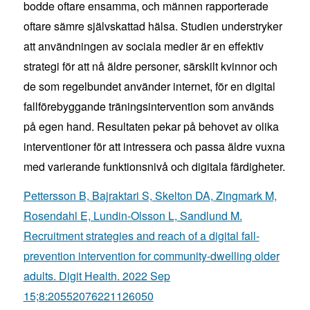
bodde oftare ensamma, och männen rapporterade
oftare sämre självskattad hälsa. Studien understryker
att användningen av sociala medier är en effektiv
strategi för att nå äldre personer, särskilt kvinnor och
de som regelbundet använder internet, för en digital
fallförebyggande träningsintervention som används
på egen hand. Resultaten pekar på behovet av olika
interventioner för att intressera och passa äldre vuxna
med varierande funktionsnivå och digitala färdigheter.
Pettersson B, Bajraktari S, Skelton DA, Zingmark M,
Rosendahl E, Lundin-Olsson L, Sandlund M.
Recruitment strategies and reach of a digital fall-
prevention intervention for community-dwelling older
adults. Digit Health. 2022 Sep
15;8:20552076221126050