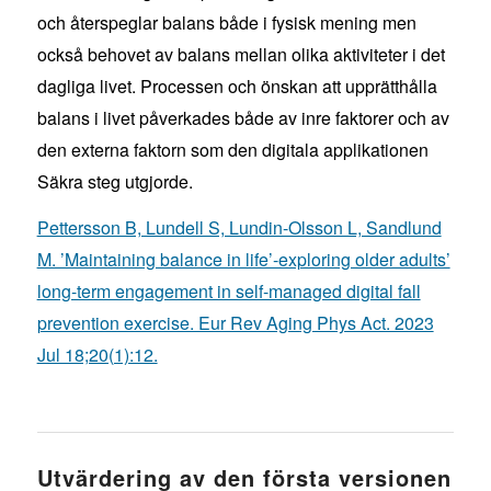
och återspeglar balans både i fysisk mening men
också behovet av balans mellan olika aktiviteter i det
dagliga livet. Processen och önskan att upprätthålla
balans i livet påverkades både av inre faktorer och av
den externa faktorn som den digitala applikationen
Säkra steg utgjorde.
Pettersson B, Lundell S, Lundin-Olsson L, Sandlund
M. ’Maintaining balance in life’-exploring older adults’
long-term engagement in self-managed digital fall
prevention exercise. Eur Rev Aging Phys Act. 2023
Jul 18;20(1):12.
Utvärdering av den första versionen