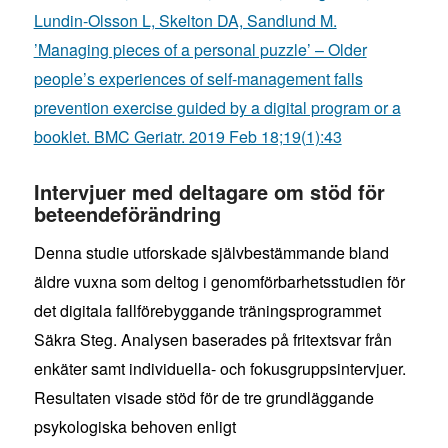
Lundin-Olsson L, Skelton DA, Sandlund M.
’Managing pieces of a personal puzzle’ – Older
people’s experiences of self-management falls
prevention exercise guided by a digital program or a
booklet. BMC Geriatr. 2019 Feb 18;19(1):43
Intervjuer med deltagare om stöd för
beteendeförändring
Denna studie utforskade självbestämmande bland
äldre vuxna som deltog i genomförbarhetsstudien för
det digitala fallförebyggande träningsprogrammet
Säkra Steg. Analysen baserades på fritextsvar från
enkäter samt individuella- och fokusgruppsintervjuer.
Resultaten visade stöd för de tre grundläggande
psykologiska behoven enligt